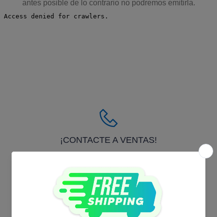
antes posible de lo contrario no podremos emitirla.
¡CONTACTE A VENTAS!
44 9978 9780
¡ESCRÍBANOS!