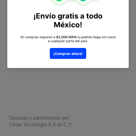
wacom@cmax.com.mx
HORARIO
Lunes a Viernes
De 9:00 am a 6:00 pm
Operado y administrado por
Cmax Tecnologia S.A de C.V