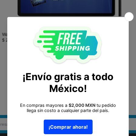
Wacom MovinkPad Pro 14"
$ 23,599.00