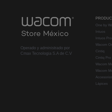
PRODUC
One by W
Intuos
Intuos Pro
Wacom O
Operado y administrado por
Cintiq
Cmax Tecnologia S.A de C.V
Cintiq Pro
Wacom Mo
Wacom Mo
Accesorio
Lápices