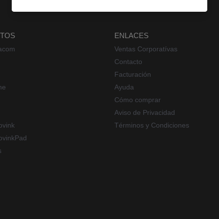
TOS
ENLACES
acom
Ventas Corporatívas
Contacto
Facturación
ne
Ayuda
Cómo comprar
Aviso de Privacidad
vink
Términos y Condiciones
vinkPad
s