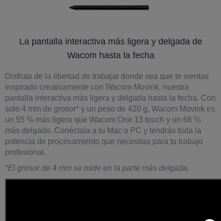
La pantalla interactiva más ligera y delgada de
Wacom hasta la fecha
Disfruta de la libertad de trabajar donde sea que te sientas
inspirado creativamente con Wacom Movink, nuestra
pantalla interactiva más ligera y delgada hasta la fecha. Con
solo 4 mm de grosor* y un peso de 420 g, Wacom Movink es
un 55 % más ligero que Wacom One 13 touch y un 66 %
más delgado. Conéctala a tu Mac o PC y tendrás toda la
potencia de procesamiento que necesitas para tu trabajo
profesional.
*El grosor de 4 mm se mide en la parte más delgada.