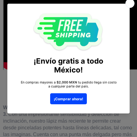
Wacom Pro Pen 3, diseñado especialmente y
mejorado para Wacom Movink
Wacom Movink
es compatible con el
Wacom Pro Pen
3.
Con una impresionante sensibilidad y detección de
inclinación, nuestro lápiz más reciente te permite crear
desde pinceladas potentes hasta líneas delicadas, tal como
las imaginas. Cuenta con una punta más delgada pero más