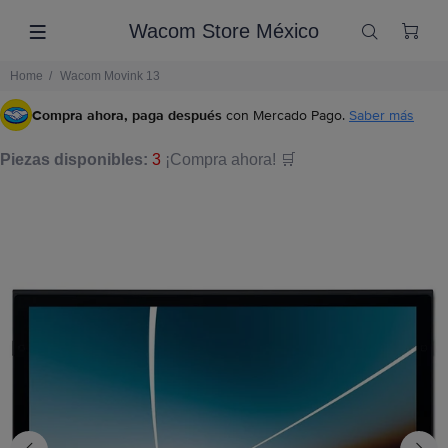
Wacom Store México
Home
Wacom Movink 13
Compra ahora, paga después
con Mercado Pago.
Saber más
Piezas disponibles:
3
¡Compra ahora! 🛒