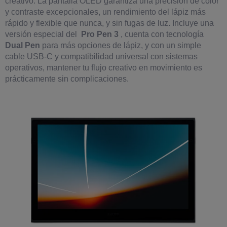
creativo. La pantalla OLED garantiza una precisión de color
y contraste excepcionales, un rendimiento del lápiz más
rápido y flexible que nunca, y sin fugas de luz. Incluye una
versión especial del
Pro Pen 3
, cuenta con tecnología
Dual Pen
para más opciones de lápiz, y con un simple
cable USB-C y compatibilidad universal con sistemas
operativos, mantener tu flujo creativo en movimiento es
prácticamente sin complicaciones.