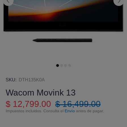
SKU:
DTH135K0A
Wacom Movink 13
$ 12,799.00
$ 16,499.00
Impuestos incluidos. Consulta el
Envío
antes de pagar.